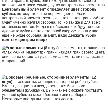
как ни вращать кубик, они никогда не меняют своего
положения относительно других центральных элементов.
Центральный элемент определяет цвет стороны
кубика
, потому что он не перемещается. Если
центральный элемент, желтый — то на этой грани кубика
будет именно желтая сторона. Точно так же и для всех
остальных цветов. Когда я в объяснениях буду говорить
«держите кубик желтой стороной кверху», а она у вас
еще не будет собрана,
значит, надо держать кубик
желтым центром вверх
.
Угловые элементы (8 штук)
— элементы, стоящие на
углах кубика. Имеют три грани, каждая гран своего цвета,
они всегда остаются угловыми элементами независимо
от вращений.
Боковые (реберные, сторонние) элементы (12
штук)
— элементы, стоящие на стороне ребра кубика.
Имеют два цвета и всегда остаются боковыми
элементами (кубиками). Вы никак не сможете поставить
угловой кубик на место бокового или наоборот.
Некоторые иногда пытаются так делать…