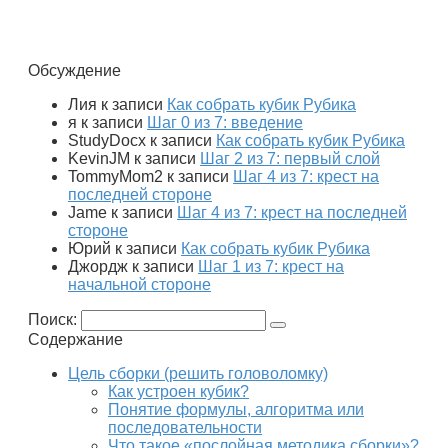
Обсуждение
Лия
к записи
Как собрать кубик Рубика
я
к записи
Шаг 0 из 7: введение
StudyDocx
к записи
Как собрать кубик Рубика
KevinJM
к записи
Шаг 2 из 7: первый слой
TommyMom2
к записи
Шаг 4 из 7: крест на
последней стороне
Jame
к записи
Шаг 4 из 7: крест на последней
стороне
Юрий
к записи
Как собрать кубик Рубика
Джордж
к записи
Шаг 1 из 7: крест на
начальной стороне
Поиск:
Содержание
Цель сборки (решить головоломку)
Как устроен кубик?
Понятие формулы, алгоритма или
последовательности
Что такое «послойная методика сборки»?