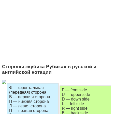
Стороны «кубика Рубика» в русской и
английской нотации
Ф — фронтальная
F — front side
(передняя) сторона
U — upper side
В — верхняя сторона
D — down side
Н — нижняя сторона
L — left side
Л — левая сторона
R — right side
П — правая сторона
B — back side