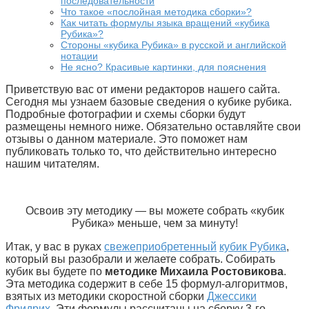
последовательности
Что такое «послойная методика сборки»?
Как читать формулы языка вращений «кубика
Рубика»?
Стороны «кубика Рубика» в русской и английской
нотации
Не ясно? Красивые картинки, для пояснения
Приветствую вас от имени редакторов нашего сайта.
Сегодня мы узнаем базовые сведения о кубике рубика.
Подробные фотографии и схемы сборки будут
размещены немного ниже. Обязательно оставляйте свои
отзывы о данном материале. Это поможет нам
публиковать только то, что действительно интересно
нашим читателям.
Освоив эту методику — вы можете собрать «кубик
Рубика» меньше, чем за минуту!
Итак, у вас в руках
свежеприобретенный
кубик Рубика
,
который вы разобрали и желаете собрать. Собирать
кубик вы будете по
методике Михаила Ростовикова
.
Эта методика содержит в себе 15 формул-алгоритмов,
взятых из методики скоростной сборки
Джессики
Фридрих
. Эти формулы рассчитаны на сборку 3-го