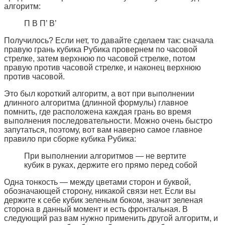
алгоритм:
П В П’ В’
Получилось? Если нет, то давайте сделаем так: сначала
правую грань кубика Рубика провернем по часовой
стрелке, затем верхнюю по часовой стрелке, потом
правую против часовой стрелке, и наконец верхнюю
против часовой.
Это был короткий алгоритм, а вот при выполнении
длинного алгоритма (длинной формулы) главное
помнить, где расположена каждая грань во время
выполнения последовательности. Можно очень быстро
запутаться, поэтому, вот вам наверно самое главное
правило при сборке кубика Рубика:
При выполнении алгоритмов — не вертите
кубик в руках, держите его прямо перед собой
Одна тонкость — между цветами сторон и буквой,
обозначающей сторону, никакой связи нет. Если вы
держите к себе кубик зеленым боком, значит зеленая
сторона в данный момент и есть фронтальная. В
следующий раз вам нужно применить другой алгоритм, и