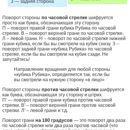
З — задняя сторона
Поворот стороны
по часовой стрелке
шифруется
просто как буква, обозначающая эту сторону.
П – поворот правой грани кубика Рубика по часовой
стрелке. В – поворот верхней грани по часовой стрелке.
Л – левой грани. Н – поворот по часовой стрелке нижней
грани кубика, если бы вы смотрели на кубик снизу. З –
поворот задней грани «кубика Рубика» по часовой
стрелке, если бы вы смотрели на кубик сзади. Не
запутайтесь!
Направление вращения для любой стороны
«кубика Рубика», определяется так, если бы
вы смотрели на нужную сторону «в лицо»
Поворот стороны
против часовой стрелки
шифруется
как буква, обозначающая эту сторону и штрих.
П’ — поворот правой грани кубика против часовой
стрелки. В’ – поворот верхней грани против часовой
стрелки. Л’ – левой грани и т.д.
Поворот грани
на 180 градусов
— это поворот два раза
по часовой стрелке или два раза против часовой (что