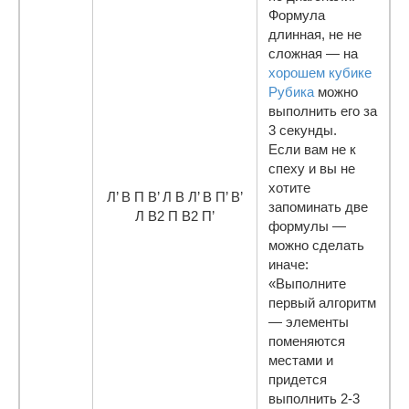
Формула
длинная, не не
сложная — на
хорошем кубике
Рубика
можно
выполнить его за
3 секунды.
Если вам не к
спеху и вы не
хотите
Л’ В П В’ Л В Л’ В П’ В’
запоминать две
Л В2 П В2 П’
формулы —
можно сделать
иначе:
«Выполните
первый алгоритм
— элементы
поменяются
местами и
придется
выполнить 2-3