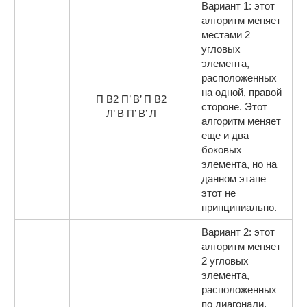
Вариант 1: этот
алгоритм меняет
местами 2
угловых
элемента,
расположенных
на одной, правой
П В2 П’ В’ П В2
стороне. Этот
Л’ В П’ В’ Л
алгоритм меняет
еще и два
боковых
элемента, но на
данном этапе
этот не
принципиально.
Вариант 2: этот
алгоритм меняет
2 угловых
элемента,
расположенных
по диагонали.