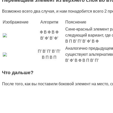
Перемещаем элемент из верхнего слоя во вт
Возможно всего два случая, и нам понадобится всего 2 пр
Изображение
Алгоритм
Пояснение
Сине-красный элемент ра
Ф В Ф В Ф
следующий вариант, где 
В’ Ф’ В’ Ф’
В П В’ П’ В’ Ф’ В Ф
Аналогично предыдущему 
П’ В’ П’ В’ П’
существуют альтернатив
В П В П
В’ Ф’ В Ф В П В’ П’
Что дальше?
После того, как вы поставили боковой элемент на место, 