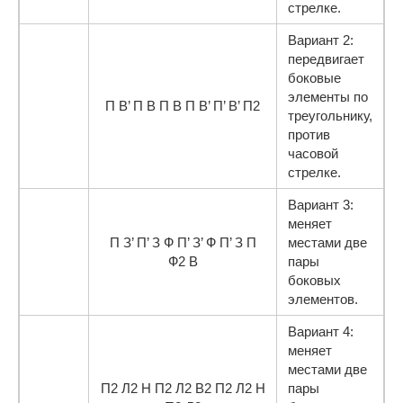
стрелке.
Вариант 2:
передвигает
боковые
элементы по
П В’ П В П В П В’ П’ В’ П2
треугольнику,
против
часовой
стрелке.
Вариант 3:
меняет
П З’ П’ З Ф П’ З’ Ф П’ З П
местами две
Ф2 В
пары
боковых
элементов.
Вариант 4:
меняет
местами две
П2 Л2 Н П2 Л2 В2 П2 Л2 Н
пары