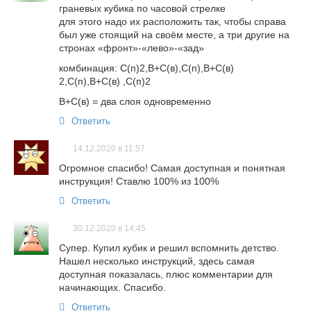
граневых кубика по часовой стрелке
для этого надо их расположить так, чтобы справа
был уже стоящий на своём месте, а три другие на
стронах «фронт»-«лево»-«зад»
комбинация: С(п)2,В+С(в),С(п),В+С(в)
2,С(п),В+С(в) ,С(п)2
В+С(в) = два слоя одновременно
Ответить
14.12.2020 в 11:57
Огромное спасибо! Самая доступная и понятная
инструкция! Ставлю 100% из 100%
Ответить
30.12.2020 в 14:45
Супер. Купил кубик и решил вспомнить детство.
Нашел несколько инструкций, здесь самая
доступная показалась, плюс комментарии для
начинающих. Спасибо.
Ответить