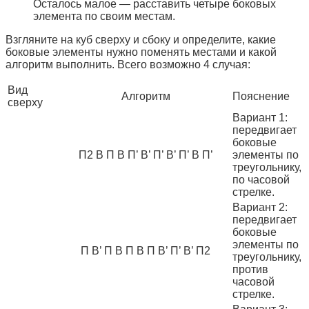
Осталось малое — расставить четыре боковых
элемента по своим местам.
Взгляните на куб сверху и сбоку и определите, какие
боковые элементы нужно поменять местами и какой
алгоритм выполнить. Всего возможно 4 случая:
Вид
Алгоритм
Пояснение
сверху
Вариант 1:
передвигает
боковые
П2 В П В П’ В’ П’ В’ П’ В П’
элементы по
треугольнику,
по часовой
стрелке.
Вариант 2:
передвигает
боковые
элементы по
П В’ П В П В П В’ П’ В’ П2
треугольнику,
против
часовой
стрелке.