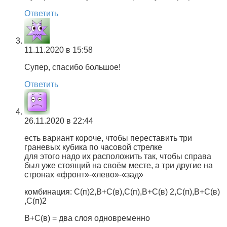
Ответить
11.11.2020 в 15:58
Супер, спасибо большое!
Ответить
26.11.2020 в 22:44
есть вариант короче, чтобы переставить три
граневых кубика по часовой стрелке
для этого надо их расположить так, чтобы справа
был уже стоящий на своём месте, а три другие на
стронах «фронт»-«лево»-«зад»
комбинация: С(п)2,В+С(в),С(п),В+С(в) 2,С(п),В+С(в)
,С(п)2
В+С(в) = два слоя одновременно