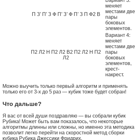
Вариант 3:
меняет
местами две
П З’ П’ З Ф П’ З’ Ф П’ З П Ф2 В
пары
боковых
элементов.
Вариант 4:
меняет
местами две
П2 Л2 Н П2 Л2 В2 П2 Л2 Н П2
пары
Л2
боковых
элементов,
крест-
накрест.
Можно выучить только первый алгоритм и применять
только его от 3-х до 5 раз — кубик тоже будет собран!
Что дальше?
Я вас от всей души поздравляю — вы собрали кубик
Рубика! Может быть вам показалось, что некоторые
алгоритмы длинны или сложны, но именно эта методика
позволит легко перейти на скоростной метод сборки
кубика Рубика Джессики Фридрих.