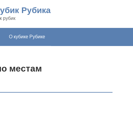
убик Рубика
к рубик
О кубике Рубике
по местам