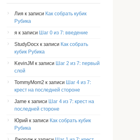
Лия
к записи
Как собрать кубик
Рубика
я
к записи
Шаг 0 из 7: введение
StudyDocx
к записи
Как собрать
кубик Рубика
KevinJM
к записи
Шаг 2 из 7: первый
слой
TommyMom2
к записи
Шаг 4 из 7:
крест на последней стороне
Jame
к записи
Шаг 4 из 7: крест на
последней стороне
Юрий
к записи
Как собрать кубик
Рубика
Джордж
к записи
Шаг 1 из 7: крест