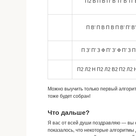
П2 В П В П’ В’ П’ В’ П’ 
П В’ П В П В П В’ П’ В
П З’ П’ З Ф П’ З’ Ф П’ З 
П2 Л2 Н П2 Л2 В2 П2 Л2 
Можно выучить только первый алгоритм
тоже будет собран!
Что дальше?
Я вас от всей души поздравляю — вы 
показалось, что некоторые алгоритмы